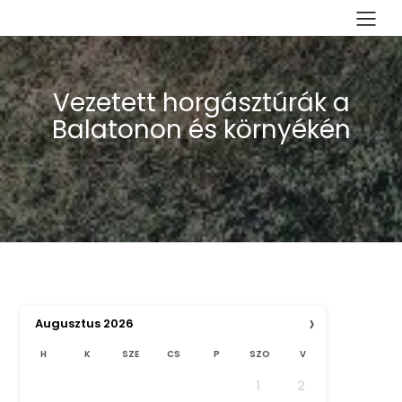
Vezetett horgásztúrák a
Balatonon és környékén
›
Augusztus
2026
H
K
SZE
CS
P
SZO
V
1
2